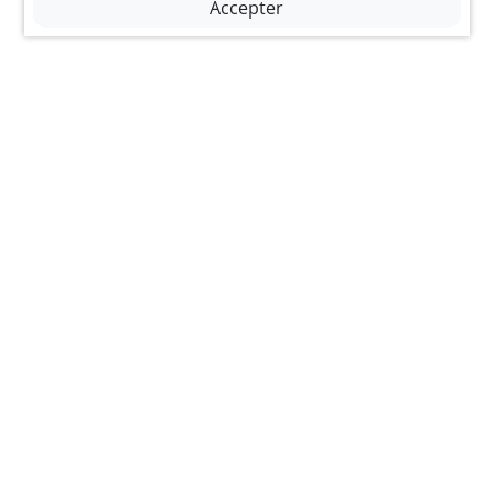
Accepter
Les Invuardes 1
1530 Payerne
Suisse
+41 (26) 662 42 20
info@ladiespayerne.golf
Liens
Accueil
Actualités
Programme
Galerie
Devenir membre
Comité
Contact