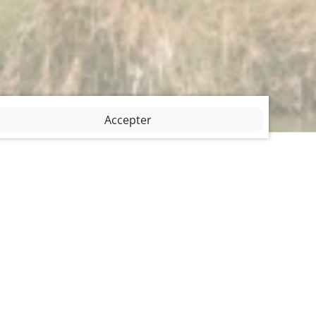
Accepter
iens
ccueil
Actualités
Programme
alerie
Devenir membre
Comité
Contact