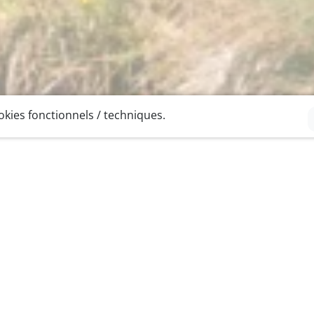
okies fonctionnels / techniques.
Contact
L
A
Les Invuardes 1
1530 Payerne
G
Suisse
+41 (26) 662 42 20