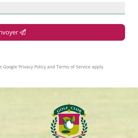
nvoyer
he Google
Privacy Policy
and
Terms of Service
apply.